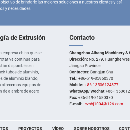
objetivo de brindarle las mejores soluciones a nuestros clientes y así
tos y necesidades.
gía de Extrusión
Contacto
a empresa china que se
Changzhou Aibang Machinery & S
 rotativa continua para
Dirección:
No. 279, Huanghe West 
stán disponibles en
Jiangsu Province
cir tubos de aluminio,
Contactos:
Bangjun Shu
s de aluminio blando,
Tel.:
+86-519-85960370
én ofrecemos equipos de
Mobile:
+86-13506124377
ón de alambre de acero
WhatsApp/ Wechat:
+86-135061
Fax:
+86-519-81580370
E-mail:
czsbj1004@126.com
CTOS
PROYECTOS
VÍDEO
SOBRE NOSOTROS
CONT