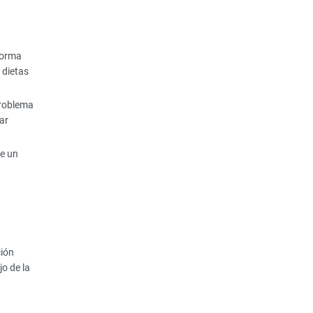
forma
 dietas
problema
ar
te un
ción
jo de la