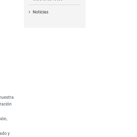
Noticias
 nuestra
uración
ión,
lado y