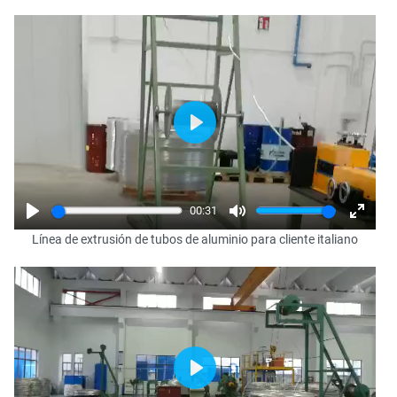
Play
00:31
Play
Mute
Enter
Línea de extrusión de tubos de aluminio para cliente italiano
fullscr
Play