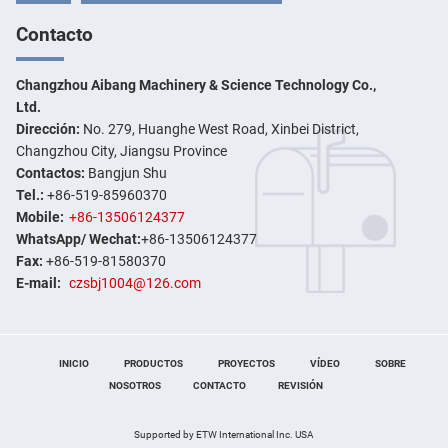
Contacto
Changzhou Aibang Machinery & Science Technology Co.,
Ltd.
Dirección:
No. 279, Huanghe West Road, Xinbei District,
Changzhou City, Jiangsu Province
Contactos:
Bangjun Shu
Tel.:
+86-519-85960370
Mobile:
+86-13506124377
WhatsApp/ Wechat:
+86-13506124377
Fax:
+86-519-81580370
E-mail:
czsbj1004@126.com
INICIO
PRODUCTOS
PROYECTOS
VÍDEO
SOBRE
NOSOTROS
CONTACTO
REVISIÓN
Supported by ETW International Inc. USA