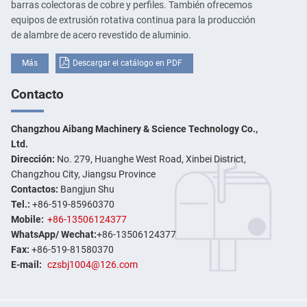
barras colectoras de cobre y perfiles. También ofrecemos
equipos de extrusión rotativa continua para la producción
de alambre de acero revestido de aluminio.
Más
Descargar el catálogo en PDF
Contacto
Changzhou Aibang Machinery & Science Technology Co.,
Ltd.
Dirección:
No. 279, Huanghe West Road, Xinbei District,
Changzhou City, Jiangsu Province
Contactos:
Bangjun Shu
Tel.:
+86-519-85960370
Mobile:
+86-13506124377
WhatsApp/ Wechat:
+86-13506124377
Fax:
+86-519-81580370
E-mail:
czsbj1004@126.com