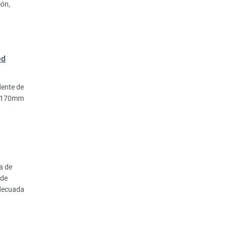
ión,
ed
dente de
de 170mm
a de
 de
adecuada