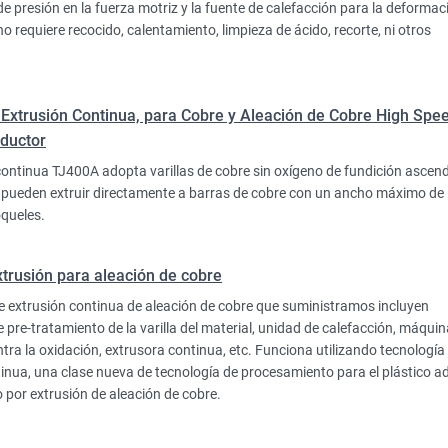
de presión en la fuerza motriz y la fuente de calefacción para la deformac
o requiere recocido, calentamiento, limpieza de ácido, recorte, ni otros
Extrusión Continua, para Cobre y Aleación de Cobre High Spe
ductor
continua TJ400A adopta varillas de cobre sin oxígeno de fundición ascen
pueden extruir directamente a barras de cobre con un ancho máximo 
oqueles.
xtrusión para aleación de cobre
e extrusión continua de aleación de cobre que suministramos incluyen
e pre-tratamiento de la varilla del material, unidad de calefacción, máquin
tra la oxidación, extrusora continua, etc. Funciona utilizando tecnología
tinua, una clase nueva de tecnología de procesamiento para el plástico 
 por extrusión de aleación de cobre.