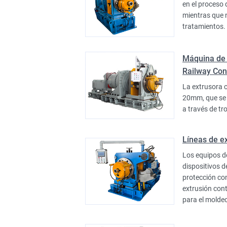
en el proceso 
mientras que n
tratamientos.
Máquina de 
Railway Con
La extrusora 
20mm, que se 
a través de tr
Líneas de e
Los equipos d
dispositivos d
protección con
extrusión con
para el moldeo