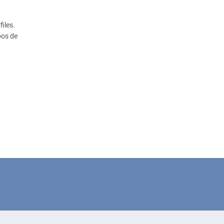
iles.
pos de